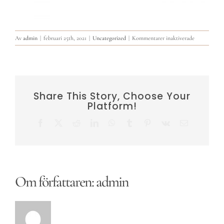
för
Av
admin
|
februari 25th, 2021
|
Uncategorized
|
Kommentarer inaktiverade
STARBY
Share This Story, Choose Your
Platform!
Facebook
X
Reddit
LinkedIn
WhatsApp
Tumblr
Pinterest
Vk
E-
post
Om författaren:
admin