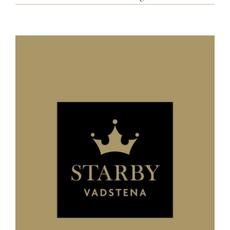
Visa
större
bild