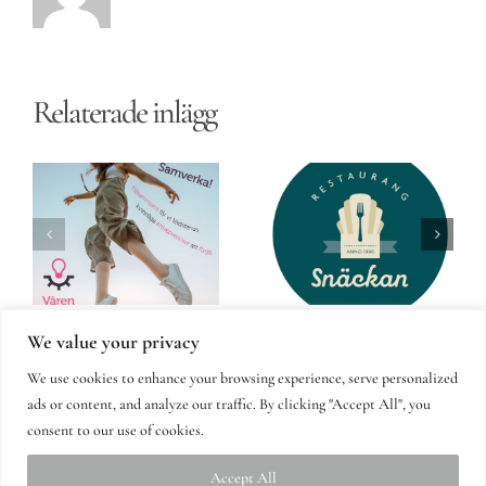
Relaterade inlägg
Restaurang
rer
Sandrev
Snäckan
a
We value your privacy
We use cookies to enhance your browsing experience, serve personalized
ads or content, and analyze our traffic. By clicking "Accept All", you
consent to our use of cookies.
Accept All