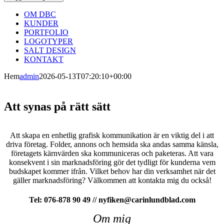
OM DBC
KUNDER
PORTFOLIO
LOGOTYPER
SALT DESIGN
KONTAKT
Hem
admin
2026-05-13T07:20:10+00:00
Att synas på rätt sätt
Att skapa en enhetlig grafisk kommunikation är en viktig del i att
driva företag. Folder, annons och hemsida ska andas samma känsla,
företagets kärnvärden ska kommuniceras och paketeras. Att vara
konsekvent i sin marknadsföring gör det tydligt för kunderna vem
budskapet kommer ifrån. Vilket behov har din verksamhet när det
gäller marknadsföring? Välkommen att kontakta mig du också!
Tel: 076-878 90 49 // nyfiken@carinlundblad.com
Om mig