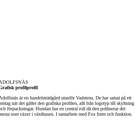
ADOLFSNÄS
Grafisk profil
profil
Adolfsnäs är en handelsträdgård utanför Vadstena. De har satsat på ett
omtag när det gäller den grafiska profilen, allt från logotyp till skyltning
och förpackningar. Humlan har en central roll då den pollinerar det
mesta som växer i växthusen. I samarbete med Fox form och funktion.