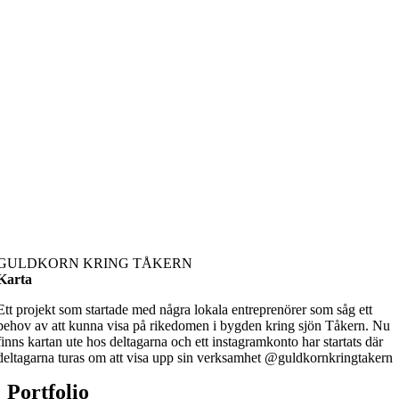
GULDKORN KRING TÅKERN
Karta
Ett projekt som startade med några lokala entreprenörer som såg ett
behov av att kunna visa på rikedomen i bygden kring sjön Tåkern. Nu
finns kartan ute hos deltagarna och ett instagramkonto har startats där
deltagarna turas om att visa upp sin verksamhet @guldkornkringtakern
Portfolio