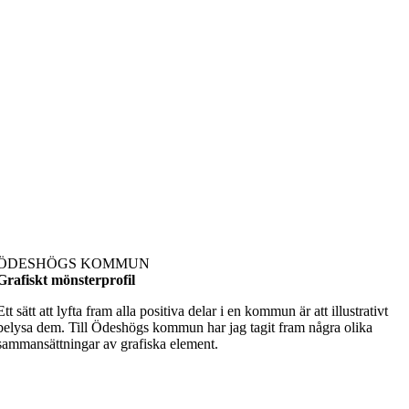
ÖDESHÖGS KOMMUN
Grafiskt mönster
profil
Ett sätt att lyfta fram alla positiva delar i en kommun är att illustrativt
belysa dem. Till Ödeshögs kommun har jag tagit fram några olika
sammansättningar av grafiska element.