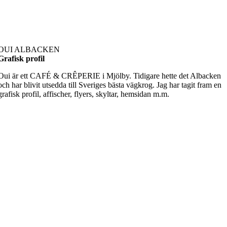
OUI ALBACKEN
Grafisk profil
Oui är ett CAFÉ & CRÊPERIE i Mjölby. Tidigare hette det Albacken
och har blivit utsedda till Sveriges bästa vägkrog. Jag har tagit fram en
grafisk profil, affischer, flyers, skyltar, hemsidan m.m.