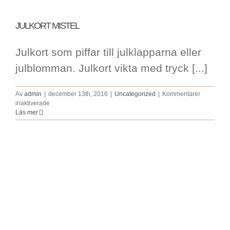
JULKORT MISTEL
Julkort som piffar till julklapparna eller
julblomman. Julkort vikta med tryck [...]
Av
admin
|
december 13th, 2016
|
Uncategorized
|
Kommentarer
för
inaktiverade
JULKORT
Läs mer
MISTEL