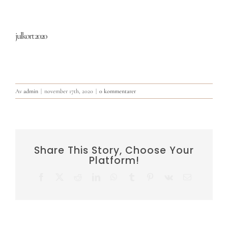
julkort 2020
Av
admin
|
november 17th, 2020
|
0 kommentarer
Share This Story, Choose Your
Platform!
Facebook
X
Reddit
LinkedIn
WhatsApp
Tumblr
Pinterest
Vk
E-
post