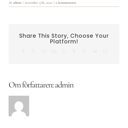
Av
admin
|
november 17th, 2020
|
0 kommentarer
Share This Story, Choose Your
Platform!
Facebook
X
Reddit
LinkedIn
WhatsApp
Tumblr
Pinterest
Vk
E-
post
Om författaren:
admin