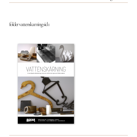
folder vattenskarning sid 1