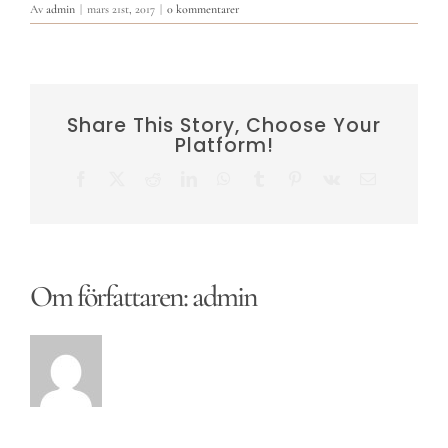
Av
admin
|
mars 21st, 2017
|
0 kommentarer
Share This Story, Choose Your
Platform!
Facebook
X
Reddit
LinkedIn
WhatsApp
Tumblr
Pinterest
Vk
E-
post
Om författaren:
admin