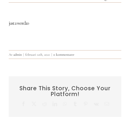
just a word20
Av
admin
|
februari 12th, 2021
|
0 kommentarer
Share This Story, Choose Your
Platform!
Facebook
X
Reddit
LinkedIn
WhatsApp
Tumblr
Pinterest
Vk
E-
post