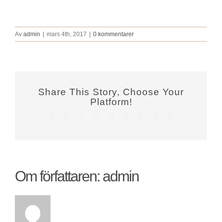
Av
admin
|
mars 4th, 2017
|
0 kommentarer
Share This Story, Choose Your
Platform!
Facebook
X
Reddit
LinkedIn
WhatsApp
Tumblr
Pinterest
Vk
E-
post
Om författaren:
admin