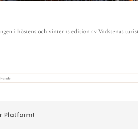
ingen i höstens och vinterns edition av Vadstenas turis
för
iverade
Vadstenas
turistbroschyr
höst/vinter
2021
r Platform!