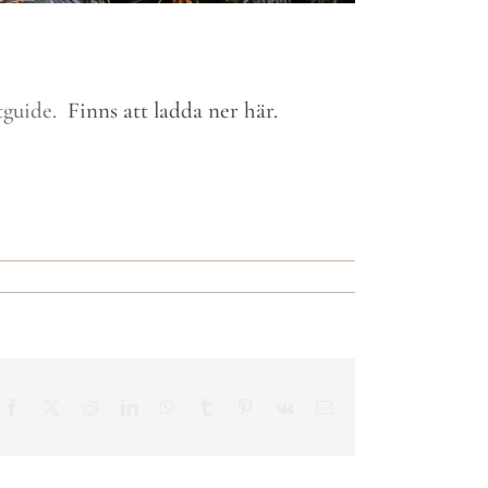
tguide.
Finns att ladda ner här.
Facebook
X
Reddit
LinkedIn
WhatsApp
Tumblr
Pinterest
Vk
E-
post