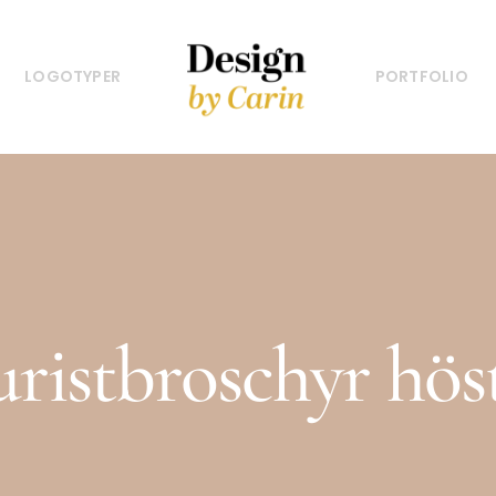
LOGOTYPER
PORTFOLIO
uristbroschyr höst