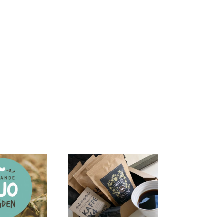
Kvinnliga
Kaffe x 4
entreprenörer
i Vadstena