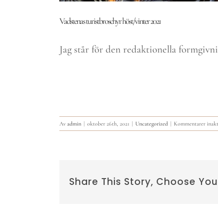
Vadstenas turistbroschyr höst/vinter 2021
Jag står för den redaktionella formgivn
Av
admin
|
oktober 26th, 2021
|
Uncategorized
|
Kommentarer inakt
Share This Story, Choose You