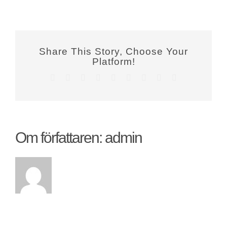
Bildekor
Köksbröderna
Share This Story, Choose Your
Platform!
Facebook
X
Reddit
LinkedIn
WhatsApp
Tumblr
Pinterest
Vk
E-
post
Om författaren:
admin