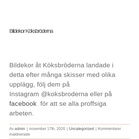
Visa
Bildekor Köksbröderna
större
bild
Bildekor åt Köksbröderna landade i
detta efter många skisser med olika
upplägg, följ dem på
Instagram @koksbroderna eller på
facebook
för att se alla proffsiga
arbeten.
Av
admin
|
november 17th, 2020
|
Uncategorized
|
Kommentarer
för
inaktiverade