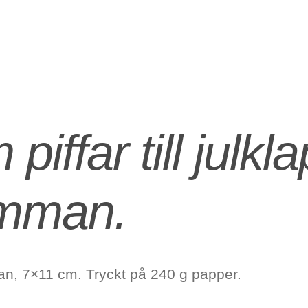
piffar till julk
lomman.
dan, 7×11 cm. Tryckt på 240 g papper.