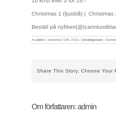
10 kr/st eller 3 för 25:-
Christmas 1 (ljusblå) | Christmas
Beställ på nyfiken(@)carinlundbl
Av
admin
|
december 13th, 2016
|
Uncategorized
|
Kommen
Share This Story, Choose Your 
Om författaren:
admin