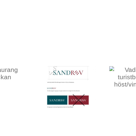
Vadstenas
turistbroschyr
höst/vinter
2021
Sandrev