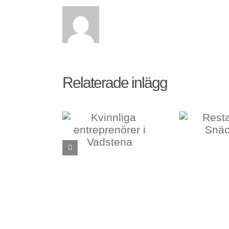
Relaterade inlägg
Restaurang
vinnliga
Snäckan
eprenörer i
adstena