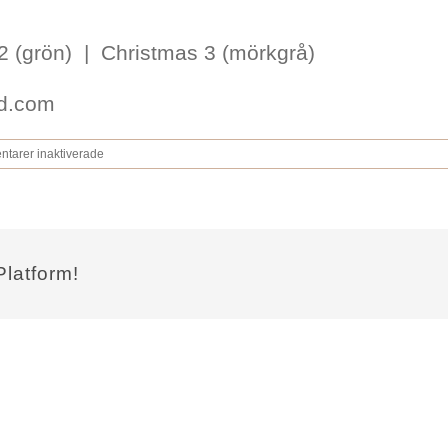
 2 (grön) | Christmas 3 (mörkgrå)
ad.com
för
tarer inaktiverade
JULKORT
CHRISTMAS
Platform!