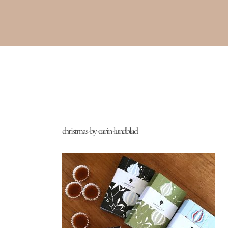
christmas-by-carin-lundblad