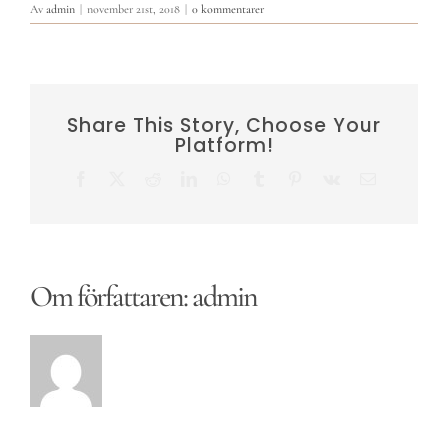
Av
admin
|
november 21st, 2018
|
0 kommentarer
Share This Story, Choose Your
Platform!
Facebook
X
Reddit
LinkedIn
WhatsApp
Tumblr
Pinterest
Vk
E-
post
Om författaren:
admin