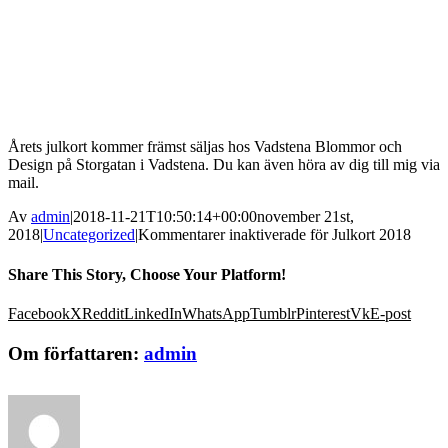
Årets julkort kommer främst säljas hos Vadstena Blommor och
Design på Storgatan i Vadstena. Du kan även höra av dig till mig via
mail.
Av
admin
|
2018-11-21T10:50:14+00:00
november 21st,
2018
|
Uncategorized
|
Kommentarer inaktiverade
för Julkort 2018
Share This Story, Choose Your Platform!
Facebook
X
Reddit
LinkedIn
WhatsApp
Tumblr
Pinterest
Vk
E-post
Om författaren:
admin