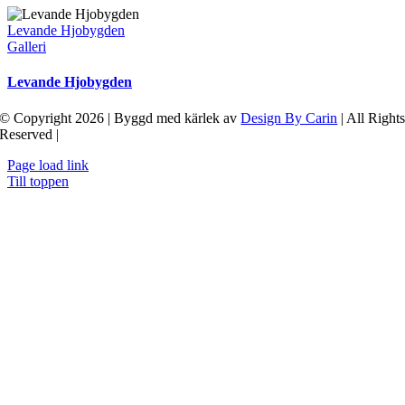
Levande Hjobygden
Galleri
Levande Hjobygden
© Copyright 2026 | Byggd med kärlek av
Design By Carin
| All Right
Reserved |
Page load link
Till toppen