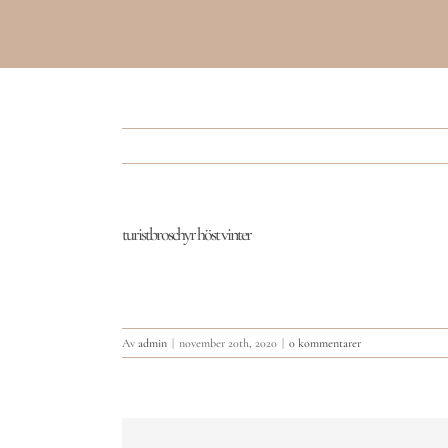
turistbroschyr höst vinter
Av
admin
|
november 20th, 2020
|
0 kommentarer