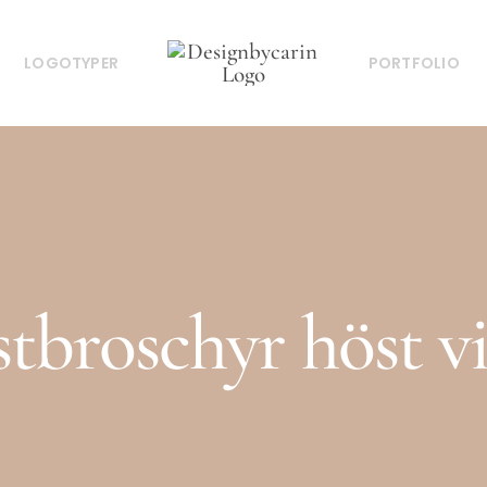
LOGOTYPER
PORTFOLIO
stbroschyr höst v