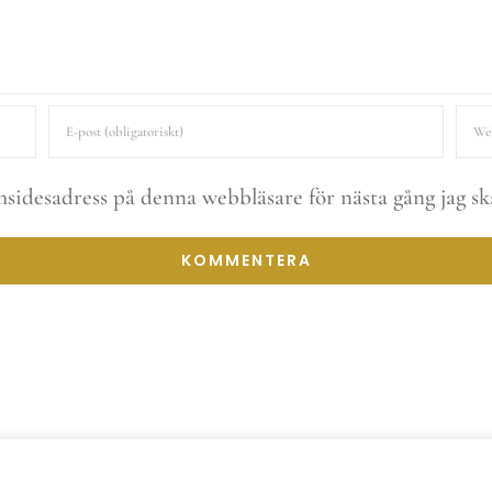
sidesadress på denna webbläsare för nästa gång jag s
right 2026 | Byggd med kärlek av
Design By Carin
| All Rights Res