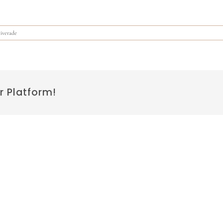
för
iverade
Konstmässa
på
Vadstena
slott
r Platform!