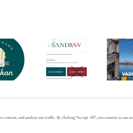
Vadstenas
turistbroschyr
Sandrev
höst/vinter
2021
right 2026 | Byggd med kärlek av
Design By Carin
| All Rights Res
 content, and analyze our traffic. By clicking "Accept All", you consent to our us