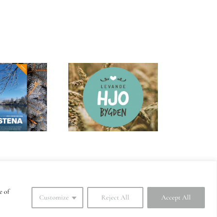
Kvinnliga
Levande
entreprenörer
Hjobygden
i Vadstena
erved |
e of
Customize
Reject All
Accept All