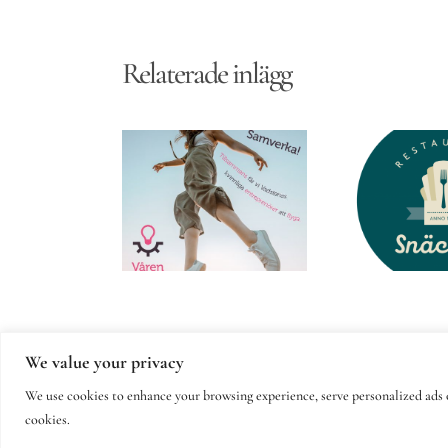
Relaterade inlägg
vinnliga
Restaurang
reprenörer
Snäckan
Vadstena
We value your privacy
© Copy
We use cookies to enhance your browsing experience, serve personalized ads or
cookies.