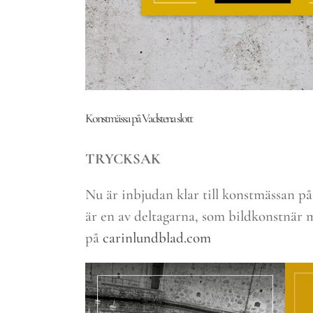
Konstmässa på Vadstena slott
TRYCKSAK
Nu är inbjudan klar till konstmässan på
är en av deltagarna, som bildkonstnär
på
carinlundblad.com