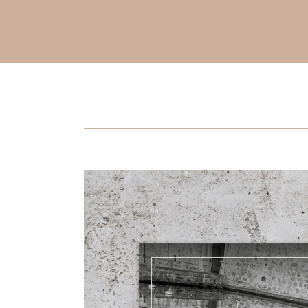
Visa
större
bild